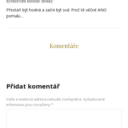
Syndrom hodné holky
Přestaň být hodná a začni být svá: Proč tě věčné ANO
pomalu…
Komentáře
Přidat komentář
Vaše e-mailová adresa nebude zveřejněna.
Vyžadované
informace jsou označeny
*