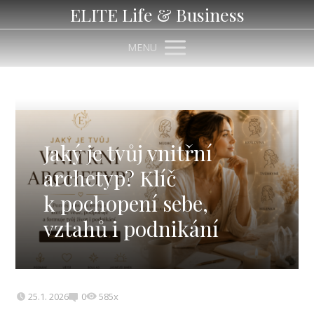
ELITE Life & Business
MENU
Jaký je tvůj vnitřní
archetyp? Klíč
k pochopení sebe,
vztahů i podnikání
25.1. 2026
0
585x