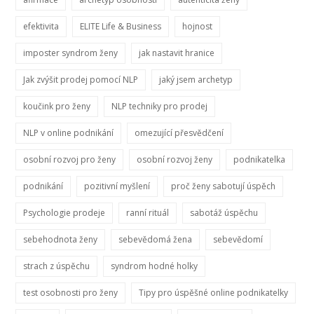
efektivita
ELITE Life & Business
hojnost
imposter syndrom ženy
jak nastavit hranice
Jak zvýšit prodej pomocí NLP
jaký jsem archetyp
koučink pro ženy
NLP techniky pro prodej
NLP v online podnikání
omezující přesvědčení
osobní rozvoj pro ženy
osobní rozvoj ženy
podnikatelka
podnikání
pozitivní myšlení
proč ženy sabotují úspěch
Psychologie prodeje
ranní rituál
sabotáž úspěchu
sebehodnota ženy
sebevědomá žena
sebevědomí
strach z úspěchu
syndrom hodné holky
test osobnosti pro ženy
Tipy pro úspěšné online podnikatelky