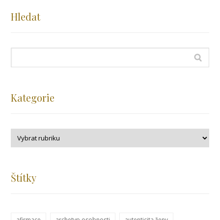
Hledat
Kategorie
Štítky
afirmace
archetyp osobnosti
autenticita ženy