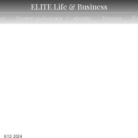
ELITE Life & Business
rz
Osobní spolupráce
ebooky
Zdarma
Čl
úspěch
Články pro štítek úspěch
6.12. 2024