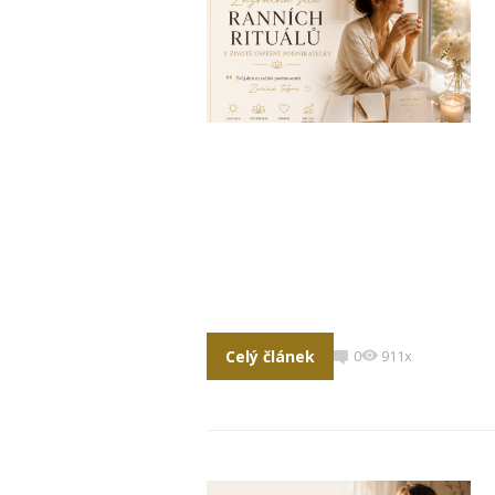
Celý článek
0
911x