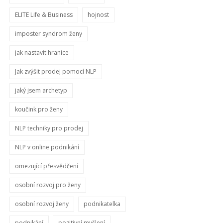
ELITE Life & Business
hojnost
imposter syndrom ženy
jak nastavit hranice
Jak zvýšit prodej pomocí NLP
jaký jsem archetyp
koučink pro ženy
NLP techniky pro prodej
NLP v online podnikání
omezující přesvědčení
osobní rozvoj pro ženy
osobní rozvoj ženy
podnikatelka
podnikání
pozitivní myšlení