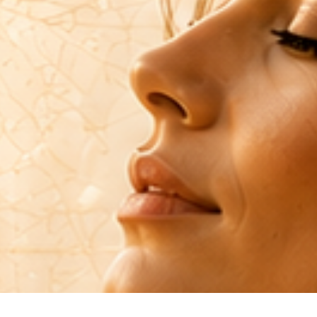
EDĚJE" NÁHODOU