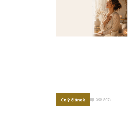
Celý článek
0
807x