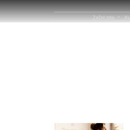
Začni zde
Ku