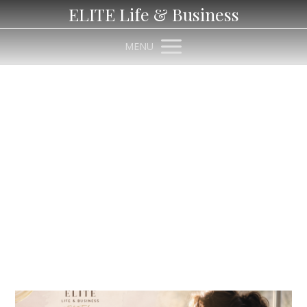
ELITE Life & Business
MENU
ženská energie
Články pro štítek ženská energie