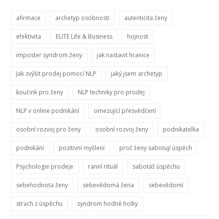
afirmace
archetyp osobnosti
autenticita ženy
efektivita
ELITE Life & Business
hojnost
imposter syndrom ženy
jak nastavit hranice
Jak zvýšit prodej pomocí NLP
jaký jsem archetyp
koučink pro ženy
NLP techniky pro prodej
NLP v online podnikání
omezující přesvědčení
osobní rozvoj pro ženy
osobní rozvoj ženy
podnikatelka
podnikání
pozitivní myšlení
proč ženy sabotují úspěch
Psychologie prodeje
ranní rituál
sabotáž úspěchu
sebehodnota ženy
sebevědomá žena
sebevědomí
strach z úspěchu
syndrom hodné holky