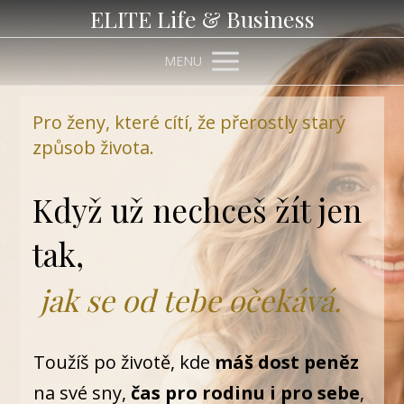
ELITE Life & Business
MENU
Pro ženy, které cítí, že přerostly starý
způsob života.
Když už nechceš žít jen
tak,
jak se od tebe očekává.
Toužíš po životě, kde
máš dost peněz
na své sny,
čas pro rodinu i pro sebe
,