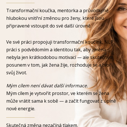
Transformační koučka, mentorka a průvodkyně
hlubokou vnitřní změnou pro ženy, které jsou
připravené vstoupit do své další úrovně.
Ve své práci propojuji transformační koučink, NLP,
práci s podvědomím a identitou tak, aby změna
nebyla jen krátkodobou motivací — ale skutečným
posunem v tom, jak žena žije, rozhoduje se a tvoří
svůj život.
Mým cílem není dávat další informace.
Mým cílem je vytvořit prostor, ve kterém se žena
může vrátit sama k sobě — a začít fungovat z úplně
nové energie.
Skutečná změna nezačíná tlakem.