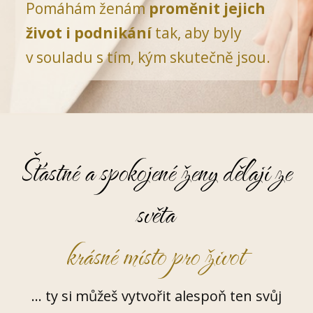
Pomáhám ženám
proměnit jejich
život i podnikání
tak, aby byly
v souladu s tím, kým skutečně jsou.
Šťastné a spokojené ženy dělají ze
světa
krásné místo pro život
... ty si můžeš vytvořit alespoň ten svůj