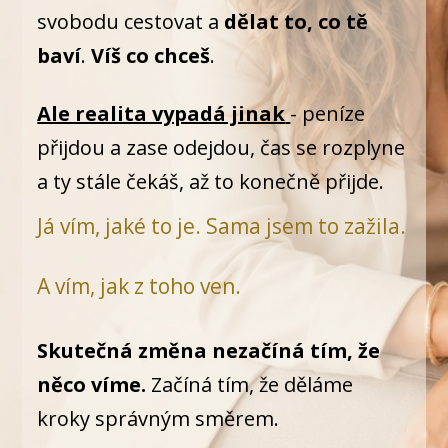
svobodu cestovat a
dělat to, co tě
baví
.
Víš co chceš
.
Ale realita vypadá jinak
- peníze
přijdou a zase odejdou, čas se rozplyne
a ty stále čekáš, až to konečně přijde.
Já vím, jaké to je. Sama jsem to zažila.
A vím, jak z toho ven.
Skutečná změna nezačíná tím, že
něco víme.
Začíná tím, že děláme
kroky správným směrem.