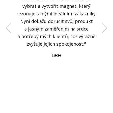
vybrat a vytvořit magnet, který
rezonuje s mými ideálními zákazníky.
Olča
Nyní dokážu doručit svůj produkt
s jasným zaměřením na srdce
a potřeby mých klientů, což výrazně
zvyšuje jejich spokojenost."
Lucie
Pavla
Niki
Petra
Lucie
Veronika
Oli