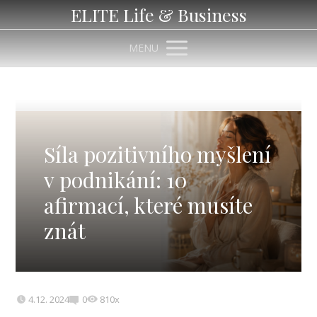
ELITE Life & Business
MENU
Síla pozitivního myšlení
v podnikání: 10
afirmací, které musíte
znát
4.12. 2024
0
810x