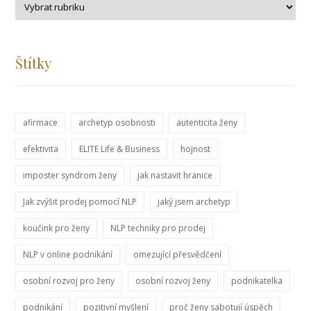
Štítky
afirmace
archetyp osobnosti
autenticita ženy
efektivita
ELITE Life & Business
hojnost
imposter syndrom ženy
jak nastavit hranice
Jak zvýšit prodej pomocí NLP
jaký jsem archetyp
koučink pro ženy
NLP techniky pro prodej
NLP v online podnikání
omezující přesvědčení
osobní rozvoj pro ženy
osobní rozvoj ženy
podnikatelka
podnikání
pozitivní myšlení
proč ženy sabotují úspěch