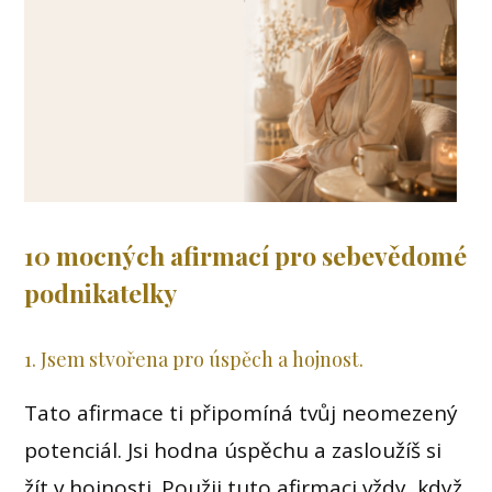
10 mocných afirmací pro sebevědomé
podnikatelky
1. Jsem stvořena pro úspěch a hojnost.
Tato afirmace ti připomíná tvůj neomezený
potenciál. Jsi hodna úspěchu a zasloužíš si
žít v hojnosti. Použij tuto afirmaci vždy, když