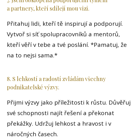
7. Jsem obklopena podporujícím týmem
a partnery, kteří sdílejí mou vizi.
Přitahuj lidi, kteří tě inspirují a podporují.
Vytvoř si síť spolupracovníků a mentorů,
kteří věří v tebe a tvé poslání. *Pamatuj, že
na to nejsi sama.*
8. S lehkostí a radostí zvládám všechny
podnikatelské výzvy.
Přijmi výzvy jako příležitosti k růstu. Důvěřuj
své schopnosti najít řešení a překonat
překážky. Udržuj lehkost a hravost i v
náročných časech.