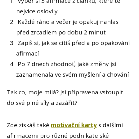
Vyber si 3 afirmace z článku, které tě
nejvíce oslovily
Každé ráno a večer je opakuj nahlas
před zrcadlem po dobu 2 minut
Zapiš si, jak se cítíš před a po opakování
afirmací
Po 7 dnech zhodnoť, jaké změny jsi
zaznamenala ve svém myšlení a chování
Tak co, moje milá? Jsi připravena vstoupit
do své plné síly a zazářit?
Zde získáš také
motivační karty
s dalšími
afirmacemi pro různé podnikatelské