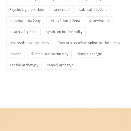
Psychologie prodeje
ranní rituál
sabotáž úspěchu
sebehodnota ženy
sebevědomá žena
sebevědomí
strach z úspěchu
syndrom hodné holky
test osobnosti pro ženy
Tipy pro úspěšné online podnikatelky
úspěch
říkat ne bez pocitu viny
ženská energie
ženské archetypy
ženský archetyp