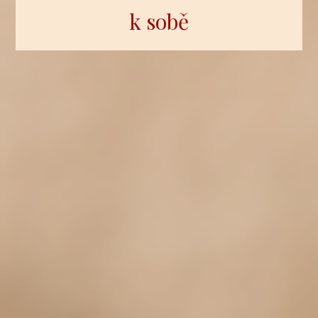
k sobě