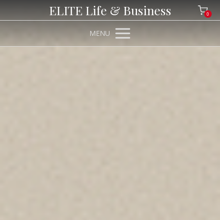
ELITE Life & Business
0
MENU