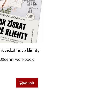
k získat nové klienty
ý 30denní workbook
Koupit