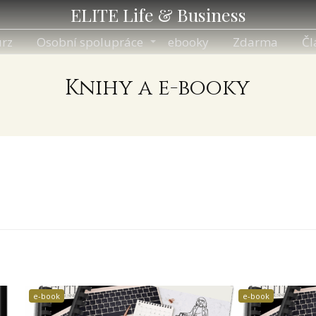
ELITE Life & Business
rz
Osobní spolupráce
ebooky
Zdarma
Čl
Knihy a e-booky
e-book
e-book