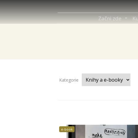
Začni zde
Ku
Kategorie
e-book