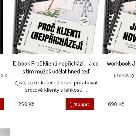
E-book Proč klienti nepřichází – a co
Workbook Ja
s tím můžeš udělat hned teď
s e-
praktick
…
Zjisti, co ti skutečně brání přitahovat
srdcové klienty s lehkostí,…
250
Kč
690
Kč
Koupit