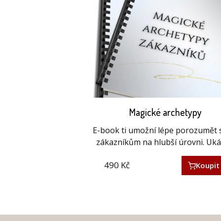
Magické archetypy
E-book ti umožní lépe porozumět
zákazníkům na hlubší úrovni. Uk
490
Kč
Koupit