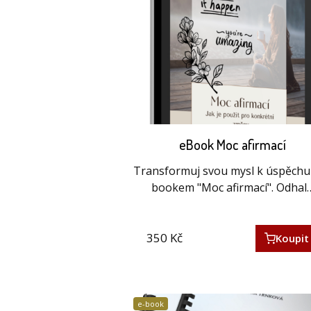
eBook Moc afirmací
Transformuj svou mysl k úspěchu 
bookem "Moc afirmací". Odhal
350
Kč
Koupit
e-book