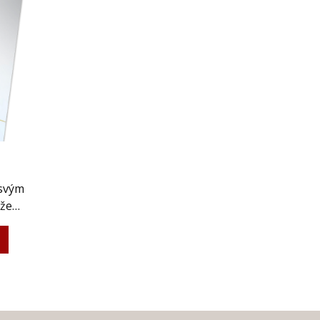
 svým
áže…