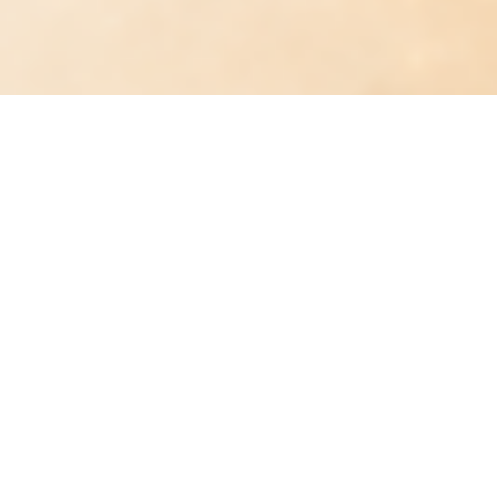
MOŽNÁ "SE TI TO NEDĚJE" NÁHODOU
OBJEV SVŮJ
VNITŘNÍ ARCHETYP
A ODEMKNI SVOJI CESTU K RADOSTI,
SEBEVĚDOMÍ I HOJNOSTI
Proč se cítíš tolik vyčerpaná?