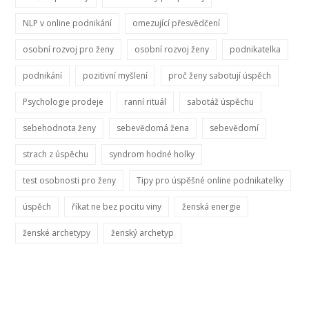
NLP v online podnikání
omezující přesvědčení
osobní rozvoj pro ženy
osobní rozvoj ženy
podnikatelka
podnikání
pozitivní myšlení
proč ženy sabotují úspěch
Psychologie prodeje
ranní rituál
sabotáž úspěchu
sebehodnota ženy
sebevědomá žena
sebevědomí
strach z úspěchu
syndrom hodné holky
test osobnosti pro ženy
Tipy pro úspěšné online podnikatelky
úspěch
říkat ne bez pocitu viny
ženská energie
ženské archetypy
ženský archetyp