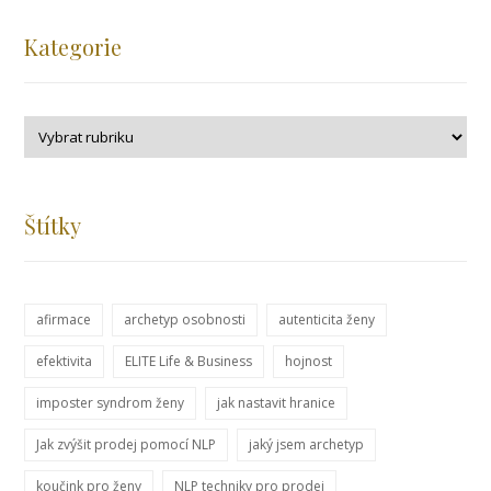
Kategorie
Štítky
afirmace
archetyp osobnosti
autenticita ženy
efektivita
ELITE Life & Business
hojnost
imposter syndrom ženy
jak nastavit hranice
Jak zvýšit prodej pomocí NLP
jaký jsem archetyp
koučink pro ženy
NLP techniky pro prodej