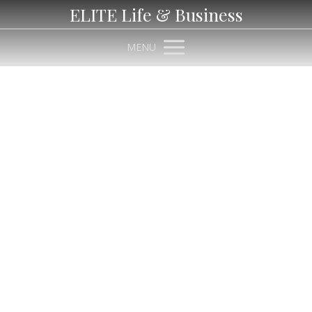
ELITE Life & Business
MENU
Jak zvýšit prodej
pomocí NLP
Články pro štítek Jak zvýšit prodej pomocí
NLP