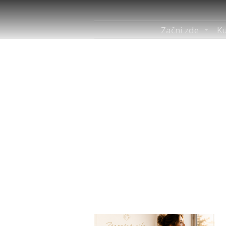
Začni zde
Ku