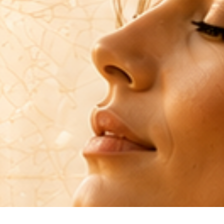
EDĚJE" NÁHODOU