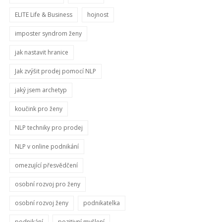
ELITE Life & Business
hojnost
imposter syndrom ženy
jak nastavit hranice
Jak zvýšit prodej pomocí NLP
jaký jsem archetyp
koučink pro ženy
NLP techniky pro prodej
NLP v online podnikání
omezující přesvědčení
osobní rozvoj pro ženy
osobní rozvoj ženy
podnikatelka
podnikání
pozitivní myšlení