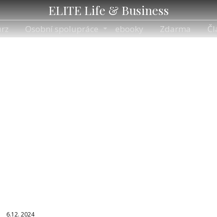
ELITE Life & Business
rz
Osobní spolupráce
ebooky
Zdarma
Čl
efektivita
Články pro štítek efektivita
6.12. 2024