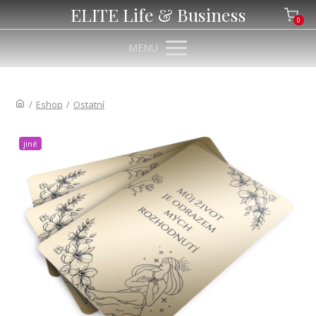
ELITE Life & Business
0
MENU
/
Eshop
/
Ostatní
jiné