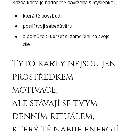
Každá karta je nádherně navržena s myšlenkou,
která tě povzbudí,
posílí tvoji sebedůvěru
a pomůže ti udržet si zaměření na svoje
cíle.
Tyto karty nejsou jen
prostředkem
motivace,
ale stávají se tvým
denním rituálem,
který tě nabije energií