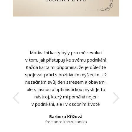
Motivační karty byly pro mě revolucí
v tom, jak přistupuji ke svému podnikání.
Každá karta mi připomíná, že je důležité
spojovat práci s pozitivním myšlením. Už
nezačínám svůj den stresem a obavami,
ale s jasnou a optimistickou myslí. Je to
nástroj, který mi pomáhá nejen
v podnikání, ale i v osobním životě.
Michaela Vrbová
Barbora Křížová
Jana Dvařáková
marketingová specialistka
freelance konzultantka
zakladatelka e-shopu
Petra Nováková
Klára Hrušková
zakladatelka kreativní agentury
CEO technologického start-upu
Lucie Šedivá