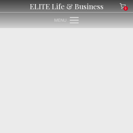
ELITE Life & Business
0
MENU