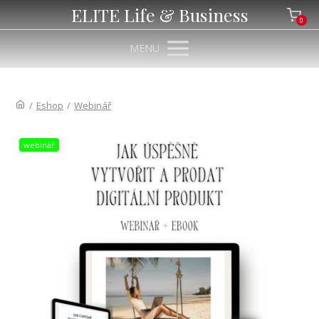
ELITE Life & Business
0
MENU
/
Eshop
/
Webinář
webinář