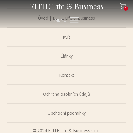
ELITE Life & Business
0
Úvod | ELITE Life & Business
MENU
Kvíz
Články
Kontakt
Ochrana osobních údajů
Obchodní podmínky
© 2024 ELITE Life & Business s.r.o.