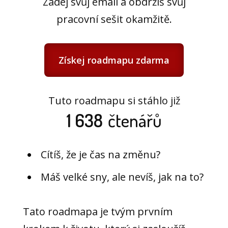
Zadej svůj email a obdržíš svůj
pracovní sešit okamžitě.
Získej roadmapu zdarma
Tuto roadmapu si stáhlo již
1 638
čtenářů
Cítíš, že je čas na změnu?
Máš velké sny, ale nevíš, jak na to?
Tato roadmapa je tvým prvním