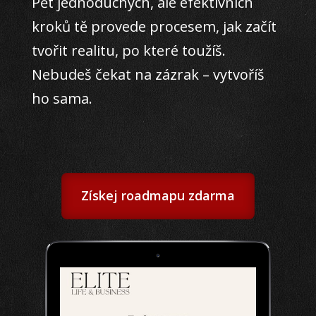
Pět jednoduchých, ale efektivních
kroků tě provede procesem, jak začít
tvořit realitu, po které toužíš.
Nebudeš čekat na zázrak – vytvoříš
ho sama.
Získej roadmapu zdarma