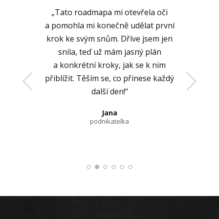
„Tato roadmapa mi otevřela oči
a pomohla mi konečně udělat první
krok ke svým snům. Dříve jsem jen
snila, teď už mám jasný plán
a konkrétní kroky, jak se k nim
přiblížit. Těším se, co přinese každý
další den!“
Lucie
začínající podnikatelka
Veronika
Jana
podnikatelka
koučka
Petra
Klára
online podnikatelka
wellness koučka
Martina
podnikatelka