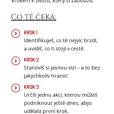
krokem k životu, který si zasloužíš.
Co tě čeká:
KROK 1
Identifikuješ, co tě nejvíc brzdí,
a uvidíš, co ti stojí v cestě.
KROK 2
Stanovíš si jasnou vizi – a to bez
jakýchkoliv hranic!
KROK 3
Určíš jednu akci, kterou můžeš
podniknout ještě dnes, abys
udělala první krok.