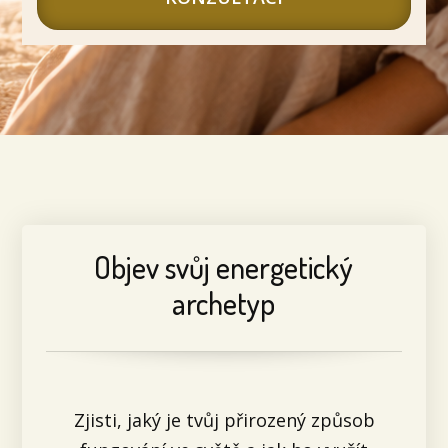
Objev svůj energetický
archetyp
Zjisti, jaký je tvůj přirozený způsob