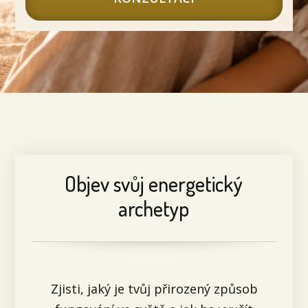
Objev svůj energetický
archetyp
Zjisti, jaký je tvůj přirozený způsob